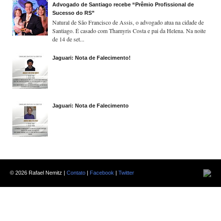
Advogado de Santiago recebe “Prêmio Profissional de
Sucesso do RS”
Natural de São Francisco de Assis, o advogado atua na cidade de
Santiago. É casado com Thamyris Costa e pai da Helena. Na noite
de 14 de set...
Jaguari: Nota de Falecimento!
Jaguari: Nota de Falecimento
©
2026 Rafael Nemitz |
Contato
|
Facebook
|
Twitter