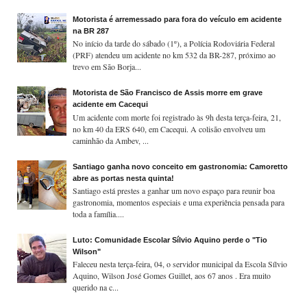
Motorista é arremessado para fora do veículo em acidente
na BR 287
No início da tarde do sábado (1º), a Polícia Rodoviária Federal
(PRF) atendeu um acidente no km 532 da BR-287, próximo ao
trevo em São Borja...
Motorista de São Francisco de Assis morre em grave
acidente em Cacequi
Um acidente com morte foi registrado às 9h desta terça-feira, 21,
no km 40 da ERS 640, em Cacequi. A colisão envolveu um
caminhão da Ambev, ...
Santiago ganha novo conceito em gastronomia: Camoretto
abre as portas nesta quinta!
Santiago está prestes a ganhar um novo espaço para reunir boa
gastronomia, momentos especiais e uma experiência pensada para
toda a família....
Luto: Comunidade Escolar Sílvio Aquino perde o "Tio
Wilson"
Faleceu nesta terça-feira, 04, o servidor municipal da Escola Sílvio
Aquino, Wilson José Gomes Guillet, aos 67 anos . Era muito
querido na c...