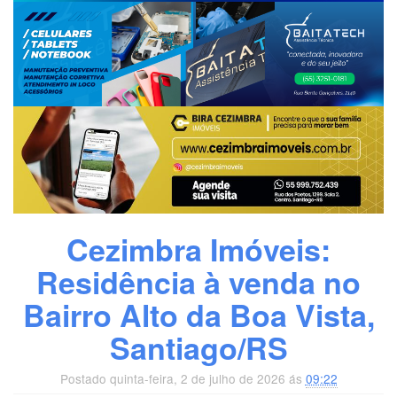
Cezimbra Imóveis:
Residência à venda no
Bairro Alto da Boa Vista,
Santiago/RS
Postado quinta-feira, 2 de julho de 2026 ás
09:22