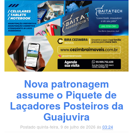
Nova patronagem
assume o Piquete de
Laçadores Posteiros da
Guajuvira
Postado quinta-feira, 9 de julho de 2026 ás
03:24