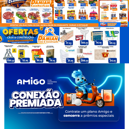
d
e
T
a
g
s