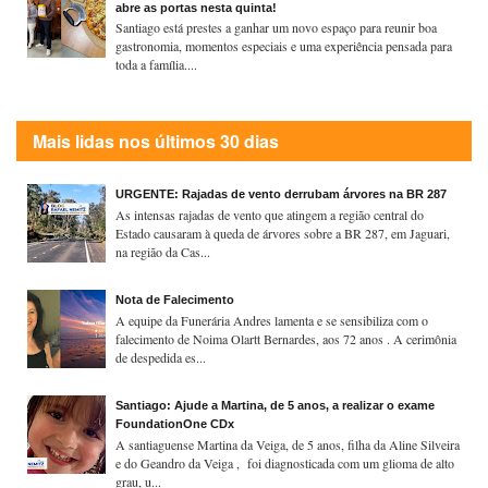
abre as portas nesta quinta!
Santiago está prestes a ganhar um novo espaço para reunir boa
gastronomia, momentos especiais e uma experiência pensada para
toda a família....
Mais lidas nos últimos 30 dias
URGENTE: Rajadas de vento derrubam árvores na BR 287
As intensas rajadas de vento que atingem a região central do
Estado causaram à queda de árvores sobre a BR 287, em Jaguari,
na região da Cas...
Nota de Falecimento
A equipe da Funerária Andres lamenta e se sensibiliza com o
falecimento de Noima Olartt Bernardes, aos 72 anos . A cerimônia
de despedida es...
Santiago: Ajude a Martina, de 5 anos, a realizar o exame
FoundationOne CDx
A santiaguense Martina da Veiga, de 5 anos, filha da Aline Silveira
e do Geandro da Veiga , foi diagnosticada com um glioma de alto
grau, u...