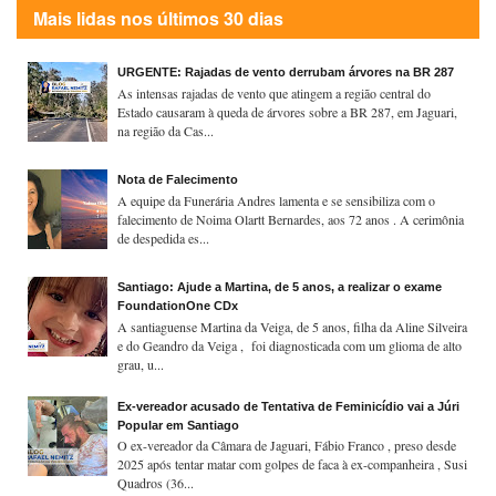
Mais lidas nos últimos 30 dias
URGENTE: Rajadas de vento derrubam árvores na BR 287
As intensas rajadas de vento que atingem a região central do
Estado causaram à queda de árvores sobre a BR 287, em Jaguari,
na região da Cas...
Nota de Falecimento
A equipe da Funerária Andres lamenta e se sensibiliza com o
falecimento de Noima Olartt Bernardes, aos 72 anos . A cerimônia
de despedida es...
Santiago: Ajude a Martina, de 5 anos, a realizar o exame
FoundationOne CDx
A santiaguense Martina da Veiga, de 5 anos, filha da Aline Silveira
e do Geandro da Veiga , foi diagnosticada com um glioma de alto
grau, u...
Ex-vereador acusado de Tentativa de Feminicídio vai a Júri
Popular em Santiago
O ex-vereador da Câmara de Jaguari, Fábio Franco , preso desde
2025 após tentar matar com golpes de faca à ex-companheira , Susi
Quadros (36...