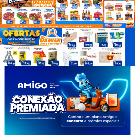
d
e
T
a
g
s