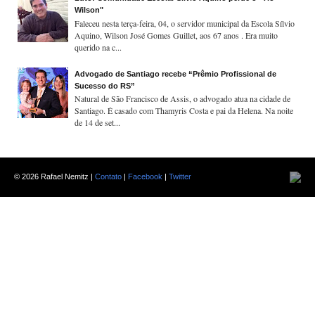
Wilson"
Faleceu nesta terça-feira, 04, o servidor municipal da Escola Sílvio
Aquino, Wilson José Gomes Guillet, aos 67 anos . Era muito
querido na c...
Advogado de Santiago recebe “Prêmio Profissional de
Sucesso do RS”
Natural de São Francisco de Assis, o advogado atua na cidade de
Santiago. É casado com Thamyris Costa e pai da Helena. Na noite
de 14 de set...
©
2026 Rafael Nemitz |
Contato
|
Facebook
|
Twitter