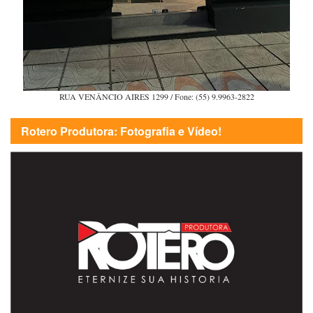
RUA VENÂNCIO AIRES 1299 / Fone: (55) 9.9963-2822
Rotero Produtora: Fotografia e Vídeo!