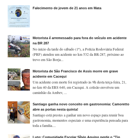
Falecimento de jovem de 21 anos em Mata
Motorista é arremessado para fora do veículo em acidente
na BR 287
No início da tarde do sábado (1º), a Polícia Rodoviária Federal
(PRF) atendeu um acidente no km 532 da BR-287, próximo ao
trevo em São Borja...
Motorista de São Francisco de Assis morre em grave
acidente em Cacequi
Um acidente com morte foi registrado às 9h desta terça-feira, 21,
no km 40 da ERS 640, em Cacequi. A colisão envolveu um
caminhão da Ambev, ...
Santiago ganha novo conceito em gastronomia: Camoretto
abre as portas nesta quinta!
Santiago está prestes a ganhar um novo espaço para reunir boa
gastronomia, momentos especiais e uma experiência pensada para
toda a família....
Luto: Comunidade Escolar Sílvio Aquino perde o "Tio