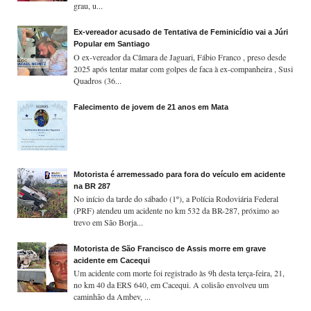
grau, u...
Ex-vereador acusado de Tentativa de Feminicídio vai a Júri
Popular em Santiago
O ex-vereador da Câmara de Jaguari, Fábio Franco , preso desde
2025 após tentar matar com golpes de faca à ex-companheira , Susi
Quadros (36...
Falecimento de jovem de 21 anos em Mata
Motorista é arremessado para fora do veículo em acidente
na BR 287
No início da tarde do sábado (1º), a Polícia Rodoviária Federal
(PRF) atendeu um acidente no km 532 da BR-287, próximo ao
trevo em São Borja...
Motorista de São Francisco de Assis morre em grave
acidente em Cacequi
Um acidente com morte foi registrado às 9h desta terça-feira, 21,
no km 40 da ERS 640, em Cacequi. A colisão envolveu um
caminhão da Ambev, ...