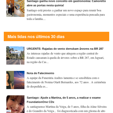
Santiago ganha novo conceito em gastronomia: Camoretto
abre as portas nesta quinta!
Santiago está prestes a ganhar um novo espaço para reunir boa
gastronomia, momentos especiais e uma experiência pensada para
toda a família....
Mais lidas nos últimos 30 dias
URGENTE: Rajadas de vento derrubam árvores na BR 287
As intensas rajadas de vento que atingem a região central do
Estado causaram à queda de árvores sobre a BR 287, em Jaguari,
na região da Cas...
Nota de Falecimento
A equipe da Funerária Andres lamenta e se sensibiliza com o
falecimento de Noima Olartt Bernardes, aos 72 anos . A cerimônia
de despedida es...
Santiago: Ajude a Martina, de 5 anos, a realizar o exame
FoundationOne CDx
A santiaguense Martina da Veiga, de 5 anos, filha da Aline Silveira
e do Geandro da Veiga , foi diagnosticada com um glioma de alto